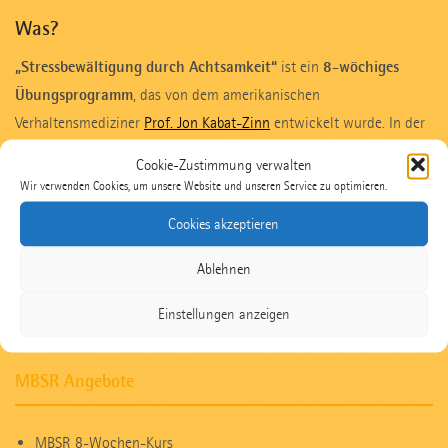
Was?
„Stressbewältigung durch Achtsamkeit“
ist ein
8-wöchiges
Übungsprogramm
, das von dem amerikanischen
Verhaltensmediziner
Prof. Jon Kabat-Zinn
entwickelt wurde. In der
Stress Reduction Clinic an der Universität Massachusetts wird es
Cookie-Zustimmung verwalten
seit Ende der 1970er Jahre praktisch erprobt und wissenschaftlich
Wir verwenden Cookies, um unsere Website und unseren Service zu optimieren.
begleitet unter dem Namen
Mindfulness-Based Stress Reduction
Cookies akzeptieren
(MBSR)
. Mittlerweile belegen international zahlreiche Studien die
positiven Wirkungen von MBSR. Weltweit erlernen Menschen diese
Ablehnen
wirksame Methode. Die Trainings finden in Praxen,
Einstellungen anzeigen
Gesundheitszentren, pädagogischen und sozialen Einrichtungen
ebenso wie in Unternehmen statt.
MBSR Angebote
MBSR 8-Wochen-Kurs