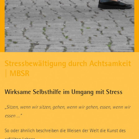
Stressbewältigung durch Achtsamkeit
| MBSR
Wirksame Selbsthilfe im Umgang mit Stress
„Sitzen, wenn wir sitzen, gehen, wenn wir gehen, essen, wenn wir
essen …“
So oder ähnlich beschreiben die Weisen der Welt die Kunst des